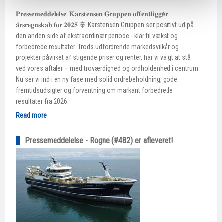
𝐏𝐫𝐞𝐬𝐬𝐞𝐦𝐞𝐝𝐝𝐞𝐥𝐞𝐥𝐬𝐞: 𝐊𝐚𝐫𝐬𝐭𝐞𝐧𝐬𝐞𝐧 𝐆𝐫𝐮𝐩𝐩𝐞𝐧 𝐨𝐟𝐟𝐞𝐧𝐭𝐥𝐢𝐠𝐠ø𝐫
𝐚̊𝐫𝐬𝐫𝐞𝐠𝐧𝐬𝐤𝐚𝐛 𝐟𝐨𝐫 𝟐𝟎𝟐𝟓 🚢 Karstensen Gruppen ser positivt ud på
den anden side af ekstraordinær periode - klar til vækst og
forbedrede resultater. Trods udfordrende markedsvilkår og
projekter påvirket af stigende priser og renter, har vi valgt at stå
ved vores aftaler – med troværdighed og ordholdenhed i centrum.
Nu ser vi ind i en ny fase med solid ordrebeholdning, gode
fremtidsudsigter og forventning om markant forbedrede
resultater fra 2026.
Read more
Pressemeddelelse - Rogne (#482) er afleveret!