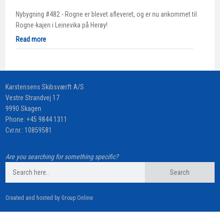
Nybygning #482 - Rogne er blevet afleveret, og er nu ankommet til
Rogne-kajen i Leinevika på Herøy!
Read more
​Karstensens Skibsværft A/S
Vestre Strandvej 17
9990 Skagen
Phone:
+45 9844 1311
Cvr.nr.: 10859581
Are you searching for something specific?
Created and hosted by Group Online