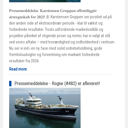
𝐏𝐫𝐞𝐬𝐬𝐞𝐦𝐞𝐝𝐝𝐞𝐥𝐞𝐥𝐬𝐞: 𝐊𝐚𝐫𝐬𝐭𝐞𝐧𝐬𝐞𝐧 𝐆𝐫𝐮𝐩𝐩𝐞𝐧 𝐨𝐟𝐟𝐞𝐧𝐭𝐥𝐢𝐠𝐠ø𝐫
𝐚̊𝐫𝐬𝐫𝐞𝐠𝐧𝐬𝐤𝐚𝐛 𝐟𝐨𝐫 𝟐𝟎𝟐𝟓 🚢 Karstensen Gruppen ser positivt ud på
den anden side af ekstraordinær periode - klar til vækst og
forbedrede resultater. Trods udfordrende markedsvilkår og
projekter påvirket af stigende priser og renter, har vi valgt at stå
ved vores aftaler – med troværdighed og ordholdenhed i centrum.
Nu ser vi ind i en ny fase med solid ordrebeholdning, gode
fremtidsudsigter og forventning om markant forbedrede
resultater fra 2026.
Read more
Pressemeddelelse - Rogne (#482) er afleveret!