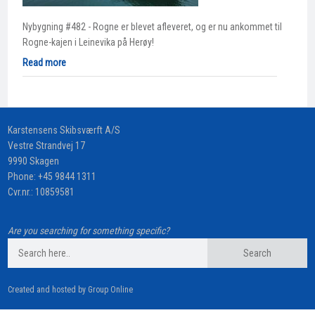
Nybygning #482 - Rogne er blevet afleveret, og er nu ankommet til
Rogne-kajen i Leinevika på Herøy!
Read more
​Karstensens Skibsværft A/S
Vestre Strandvej 17
9990 Skagen
Phone:
+45 9844 1311
Cvr.nr.: 10859581
Are you searching for something specific?
Created and hosted by Group Online