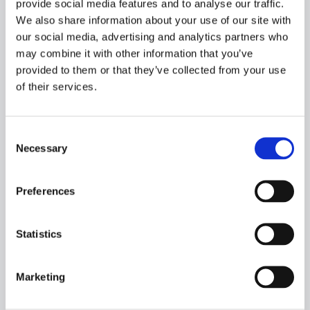
provide social media features and to analyse our traffic.
CAPACITIES:
We also share information about your use of our site with
our social media, advertising and analytics partners who
RSW tanks:
2.000m3
may combine it with other information that you’ve
provided to them or that they’ve collected from your use
Fuel oil:
of their services.
472 m3
Fresh water:
75 m3
Consent
Necessary
Selection
DESIGN:
Wärtsila Ship Design AS
Preferences
OWNERS:
Ervik & Sævik
Statistics
HOMEPORT:
Aalesund, Norway
Marketing
DELIVERED: