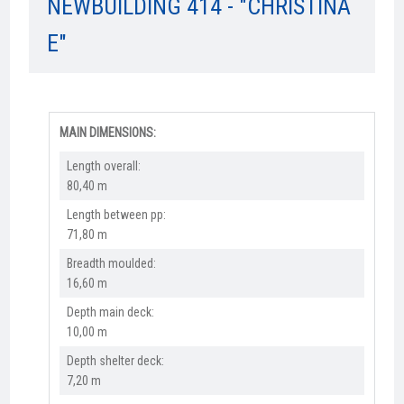
NEWBUILDING 414 - "CHRISTINA
E"
MAIN DIMENSIONS:
Length overall:​
80,40 m
Length between pp:
71,80 m
Breadth moulded:
16,60 m
Depth main deck:
10,00 m
Depth shelter deck:
7,20 m