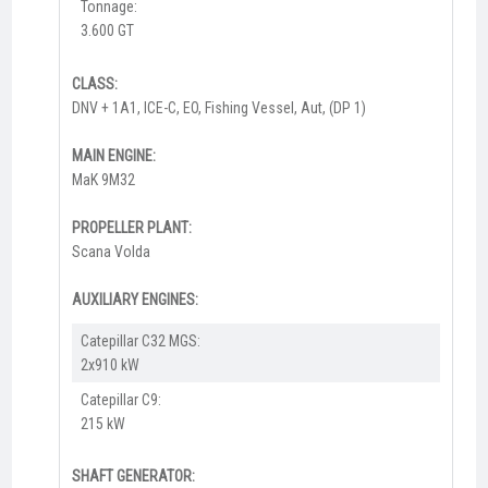
Tonnage:
3.600 GT
CLASS:
DNV + 1A1, ICE-C, EO, Fishing Vessel, Aut, (DP 1)
MAIN ENGINE:
MaK 9M32
PROPELLER PLANT:
Scana Volda
AUXILIARY ENGINES:
Catepillar C32 MGS:
2x910 kW
Catepillar C9:
215 kW
SHAFT GENERATOR: