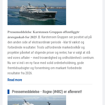
𝐏𝐫𝐞𝐬𝐬𝐞𝐦𝐞𝐝𝐝𝐞𝐥𝐞𝐥𝐬𝐞: 𝐊𝐚𝐫𝐬𝐭𝐞𝐧𝐬𝐞𝐧 𝐆𝐫𝐮𝐩𝐩𝐞𝐧 𝐨𝐟𝐟𝐞𝐧𝐭𝐥𝐢𝐠𝐠ø𝐫
𝐚̊𝐫𝐬𝐫𝐞𝐠𝐧𝐬𝐤𝐚𝐛 𝐟𝐨𝐫 𝟐𝟎𝟐𝟓 🚢 Karstensen Gruppen ser positivt ud på
den anden side af ekstraordinær periode - klar til vækst og
forbedrede resultater. Trods udfordrende markedsvilkår og
projekter påvirket af stigende priser og renter, har vi valgt at stå
ved vores aftaler – med troværdighed og ordholdenhed i centrum.
Nu ser vi ind i en ny fase med solid ordrebeholdning, gode
fremtidsudsigter og forventning om markant forbedrede
resultater fra 2026.
Read more
Pressemeddelelse - Rogne (#482) er afleveret!