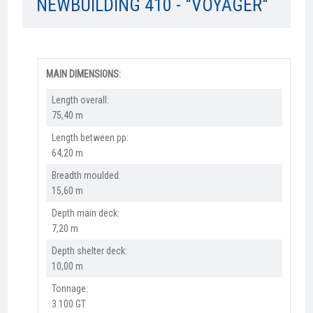
NEWBUILDING 410 - "VOYAGER"
MAIN DIMENSIONS:
Length overall:​
75,40 m
Length between pp:
64,20 m
Breadth moulded:
15,60 m
Depth main deck:
7,20 m
Depth shelter deck:
10,00 m
Tonnage:
3.100 GT