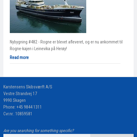
Nybygning #482 - Rogne er blevet afleveret, og er nu ankommet til
Rogne-kajen i Leinevika på Herøy!
Read more
​Karstensens Skibsværft A/S
Vestre Strandvej 17
9990 Skagen
Phone:
+45 9844 1311
Cvr.nr.: 10859581
Are you searching for something specific?