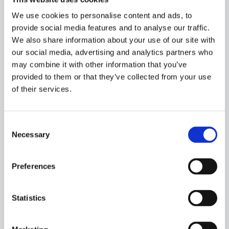
CAPACITIES:
We use cookies to personalise content and ads, to
RSW tanks:
provide social media features and to analyse our traffic.
2.465m3
We also share information about your use of our site with
Fuel oil:
our social media, advertising and analytics partners who
472 m3
may combine it with other information that you’ve
Fresh water:
provided to them or that they’ve collected from your use
75 m3
of their services.
DESIGN:
Vik-Sandvik AS
Consent
Necessary
Selection
OWNERS:
Voyager Fishing Company Ltd.
Arnold and Ruburt McMallaaugh
Preferences
HOMEPORT:
Statistics
Kilkeel, Nortern Ireland
DELIVERED: