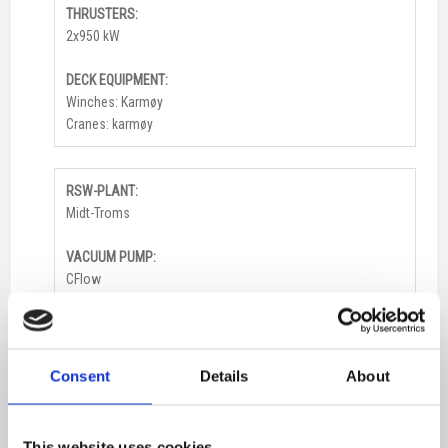
THRUSTERS:
2x950 kW
DECK EQUIPMENT:
Winches: Karmøy
Cranes: karmøy
RSW-PLANT:
Midt-Troms
VACUUM PUMP:
CFlow
SPEED:
App.: 17,5 kn
Consent
Details
About
ACCOMMODATION:
pers. 14
This website uses cookies