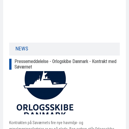
NEWS​
Pressemeddelelse - Orlogskibe Danmark - Kontrakt med
Søværnet
Kontrakten på Søværnets fire nye havmiljø- og
minelægningsfartøjer er nu på plads. Bag ordren står Orlogsskibe