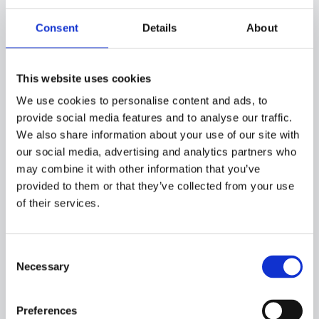
m3
Consent
Details
About
Fresh water:
m3
This website uses cookies
DESIGN:
Karstensens Skibsværft A/S
We use cookies to personalise content and ads, to
provide social media features and to analyse our traffic.
We also share information about your use of our site with
our social media, advertising and analytics partners who
may combine it with other information that you’ve
OWNERS:
provided to them or that they’ve collected from your use
​Havskjer AS
of their services.
HOMEPORT:
Consent
Aalesund, Norway​
Necessary
Selection
Preferences
DELIVERY: