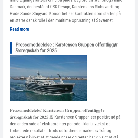
Danmark, der består af OSK Design, Karstensens Skibsværft og
Hvide Sande Shipyard. Konsortiet ser kontrakten som starten på
en større dansk rolle i den maritime oprustning af Søværnet.
Read more
Pressemeddelelse : Karstensen Gruppen offentliggør
årsregnskab for 2025
𝐏𝐫𝐞𝐬𝐬𝐞𝐦𝐞𝐝𝐝𝐞𝐥𝐞𝐥𝐬𝐞: 𝐊𝐚𝐫𝐬𝐭𝐞𝐧𝐬𝐞𝐧 𝐆𝐫𝐮𝐩𝐩𝐞𝐧 𝐨𝐟𝐟𝐞𝐧𝐭𝐥𝐢𝐠𝐠ø𝐫
𝐚̊𝐫𝐬𝐫𝐞𝐠𝐧𝐬𝐤𝐚𝐛 𝐟𝐨𝐫 𝟐𝟎𝟐𝟓 🚢 Karstensen Gruppen ser positivt ud på
den anden side af ekstraordinær periode - klar til vækst og
forbedrede resultater. Trods udfordrende markedsvilkår og
projekter påvirket af stigende priser og renter, har vi valgt at stå