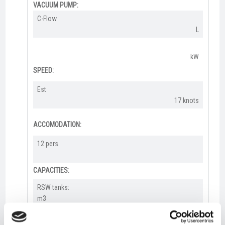
VACUUM PUMP:
C-Flow​
L
kW
SPEED:
Est​
17 knots​
ACCOMODATION:
12 pers.
CAPACITIES:
RSW tanks:
m3
Fuel oil: