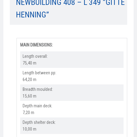
NEWBUILDING 408 – L 349 ”GITTE
HENNING”
MAIN DIMENSIONS:
Length overall:​
75,40 m
Length between pp:
64,20 m
Breadth moulded:
15,60 m
Depth main deck:
7,20 m
Depth shelter deck:
10,00 m