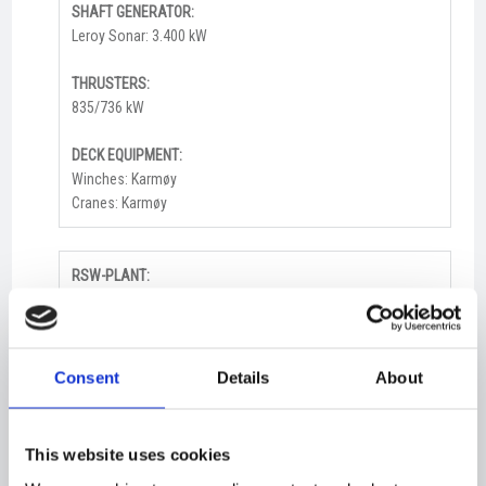
SHAFT GENERATOR:
Leroy Sonar: 3.400 kW
THRUSTERS:
835/736 kW
DECK EQUIPMENT:
Winches: Karmøy
Cranes: Karmøy
RSW-PLANT:
MMC
VACUUM PUMP:
MMC
Consent
Details
About
SPEED:
App.: 17,5 kn
This website uses cookies