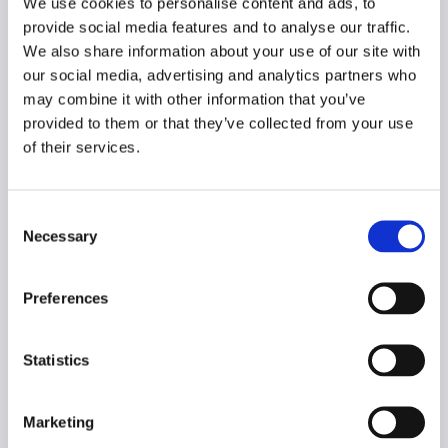
We use cookies to personalise content and ads, to
ACCOMMODATION:
provide social media features and to analyse our traffic.
pers.
We also share information about your use of our site with
CAPACITIES:
our social media, advertising and analytics partners who
RSW tanks:
may combine it with other information that you’ve
2.600 m3
provided to them or that they’ve collected from your use
of their services.
Fuel oil:
500 m3
Fresh water:
Consent
50 m3
Necessary
Selection
DESIGN:
Preferences
Vik-Sandvik AS
OWNERS:
Statistics
Erik, Henning og Lars Kjeldsen
HOMEPORT:
Marketing
Thyborøn