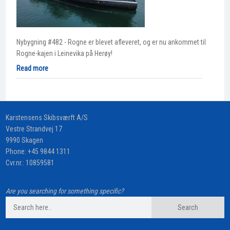
Nybygning #482 - Rogne er blevet afleveret, og er nu ankommet til
Rogne-kajen i Leinevika på Herøy!
Read more
​Karstensens Skibsværft A/S
Vestre Strandvej 17
9990 Skagen
Phone:
+45 9844 1311
Cvr.nr.: 10859581
Are you searching for something specific?