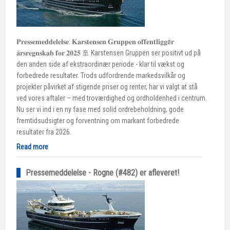
𝐏𝐫𝐞𝐬𝐬𝐞𝐦𝐞𝐝𝐝𝐞𝐥𝐞𝐥𝐬𝐞: 𝐊𝐚𝐫𝐬𝐭𝐞𝐧𝐬𝐞𝐧 𝐆𝐫𝐮𝐩𝐩𝐞𝐧 𝐨𝐟𝐟𝐞𝐧𝐭𝐥𝐢𝐠𝐠ø𝐫
𝐚̊𝐫𝐬𝐫𝐞𝐠𝐧𝐬𝐤𝐚𝐛 𝐟𝐨𝐫 𝟐𝟎𝟐𝟓 🚢 Karstensen Gruppen ser positivt ud på
den anden side af ekstraordinær periode - klar til vækst og
forbedrede resultater. Trods udfordrende markedsvilkår og
projekter påvirket af stigende priser og renter, har vi valgt at stå
ved vores aftaler – med troværdighed og ordholdenhed i centrum.
Nu ser vi ind i en ny fase med solid ordrebeholdning, gode
fremtidsudsigter og forventning om markant forbedrede
resultater fra 2026.
Read more
Pressemeddelelse - Rogne (#482) er afleveret!