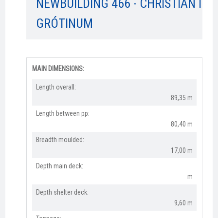
NEWBUILDING 466 - CHRISTIAN Í
GRÓTINUM
MAIN DIMENSIONS:
Length overall:​
89,35 m
Length between pp:
80,40 m
Breadth moulded:
17,00 m
Depth main deck:
m
Depth shelter deck:
9,60 m