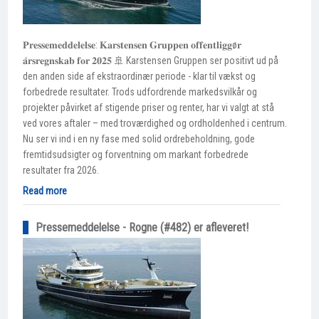
𝐏𝐫𝐞𝐬𝐬𝐞𝐦𝐞𝐝𝐝𝐞𝐥𝐞𝐥𝐬𝐞: 𝐊𝐚𝐫𝐬𝐭𝐞𝐧𝐬𝐞𝐧 𝐆𝐫𝐮𝐩𝐩𝐞𝐧 𝐨𝐟𝐟𝐞𝐧𝐭𝐥𝐢𝐠𝐠ø𝐫
𝐚̊𝐫𝐬𝐫𝐞𝐠𝐧𝐬𝐤𝐚𝐛 𝐟𝐨𝐫 𝟐𝟎𝟐𝟓 🚢 Karstensen Gruppen ser positivt ud på
den anden side af ekstraordinær periode - klar til vækst og
forbedrede resultater. Trods udfordrende markedsvilkår og
projekter påvirket af stigende priser og renter, har vi valgt at stå
ved vores aftaler – med troværdighed og ordholdenhed i centrum.
Nu ser vi ind i en ny fase med solid ordrebeholdning, gode
fremtidsudsigter og forventning om markant forbedrede
resultater fra 2026.
Read more
Pressemeddelelse - Rogne (#482) er afleveret!