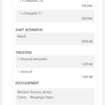
1 x Catarpillar C32
940 kWe
1 x Caterpillar 7,1
200 kWe
SHAFT ALTERNATOR:
Marelli​
3300 kW
THRUSTERS:
1 x Brunvoll retractable
1470 kW
1 x Brunvoll​
1400 kW
DECK EQUIPMENT:
Winches: Ibercisa, electric
Cranes: Macgregor Triplex​