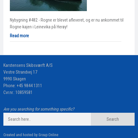
Nybygning #482 - Rogne er blevet afleveret, og er nu ankommet til
Rogne-kajen i Leinevika på Herøy!
Read more
​Karstensens Skibsværft A/S
Vestre Strandvej 17
9990 Skagen
Phone:
+45 9844 1311
Cvr.nr.: 10859581
Are you searching for something specific?
Created and hosted by Group Online