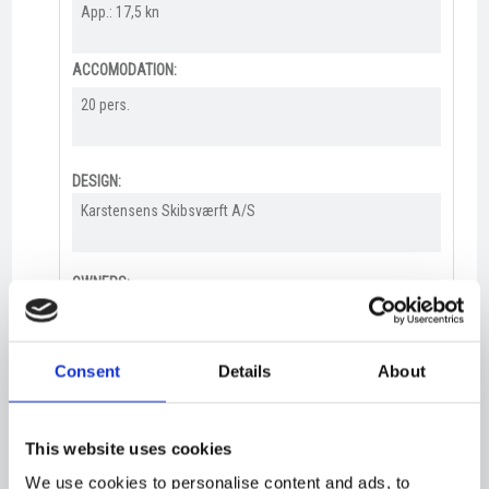
App.: 17,5 kn​
ACCOMODATION:
20 pers.​
DESIGN:
Karstensens Skibsværft A/S
OWNERS:
Kristian Martin Rasmussen & family​
Consent
Details
About
HOMEPORT:
​Klaksvík, Faroe Islands
This website uses cookies
DELIVERY:
We use cookies to personalise content and ads, to