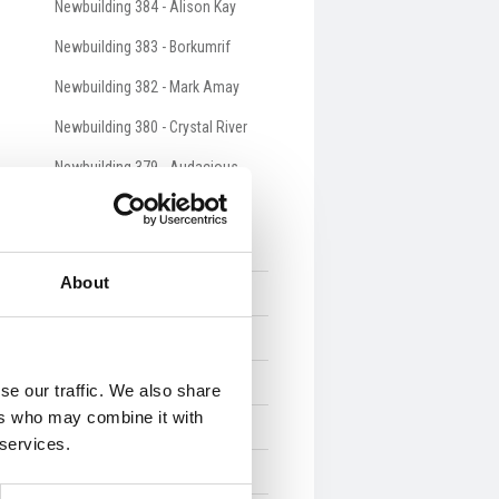
Newbuilding 384 - Alison Kay
Newbuilding 383 - Borkumrif
Newbuilding 382 - Mark Amay
Newbuilding 380 - Crystal River
Newbuilding 379 - Audacious
Newbuilding 376 - Westro
Miscellaneous Trawlers
About
Ferries
Naval Vessels
Yachts
se our traffic. We also share
ers who may combine it with
Vessels on order
 services.
Total list of vessels