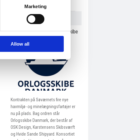
Historic Photo Archive
Marketing
NEWS​
Pressemeddelelse - Orlogskibe
Danmark - Kontrakt med
Søværnet
Allow all
Kontrakten på Søværnets fire nye
havmiljø- og minelægningsfartøjer er
nu på plads. Bag ordren står
Orlogsskibe Danmark, der består af
OSK Design, Karstensens Skibsværft
og Hvide Sande Shipyard. Konsortiet