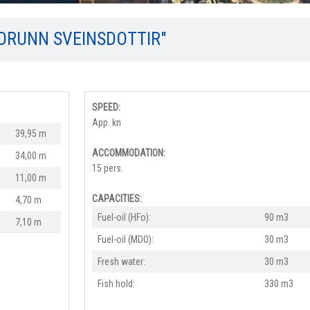
ÞORUNN SVEINSDOTTIR"
SPEED:
App. kn
39,95 m
ACCOMMODATION:
34,00 m
15 pers.
11,00 m
CAPACITIES:
4,70 m
Fuel-oil (HFo):
90 m3
7,10 m
Fuel-oil (MDO):
30 m3
Fresh water:
30 m3
Fish hold:
330 m3