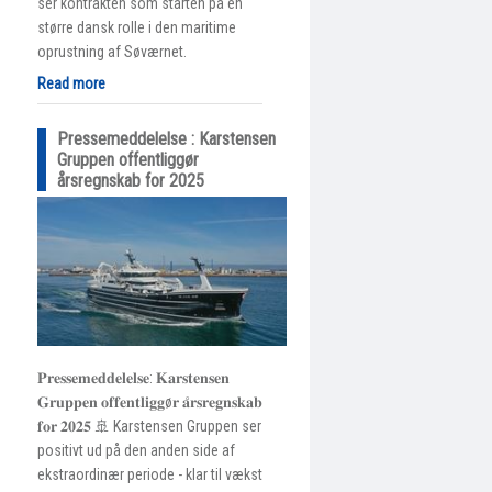
ser kontrakten som starten på en
større dansk rolle i den maritime
oprustning af Søværnet.
Read more
Pressemeddelelse : Karstensen
Gruppen offentliggør
årsregnskab for 2025
𝐏𝐫𝐞𝐬𝐬𝐞𝐦𝐞𝐝𝐝𝐞𝐥𝐞𝐥𝐬𝐞: 𝐊𝐚𝐫𝐬𝐭𝐞𝐧𝐬𝐞𝐧
𝐆𝐫𝐮𝐩𝐩𝐞𝐧 𝐨𝐟𝐟𝐞𝐧𝐭𝐥𝐢𝐠𝐠ø𝐫 𝐚̊𝐫𝐬𝐫𝐞𝐠𝐧𝐬𝐤𝐚𝐛
𝐟𝐨𝐫 𝟐𝟎𝟐𝟓 🚢 Karstensen Gruppen ser
positivt ud på den anden side af
ekstraordinær periode - klar til vækst