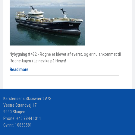
Nybygning #482 - Rogne er blevet afleveret, og er nu ankommet til
Rogne-kajen i Leinevika på Herøy!
Read more
​Karstensens Skibsværft A/S
Vestre Strandvej 17
9990 Skagen
Phone:
+45 9844 1311
Cvr.nr.: 10859581