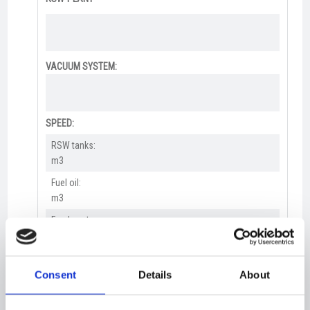
VACUUM SYSTEM:
SPEED:
RSW tanks:
m3
Fuel oil:
m3
Fresh water:
m3
SPEED:
Consent
Details
About