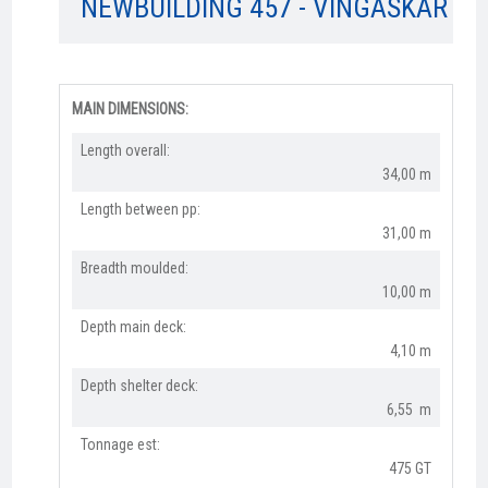
NEWBUILDING 457 - VINGASKÄR
MAIN DIMENSIONS:
Length overall:​
34,00 m
Length between pp:
31,00 m
Breadth moulded:
10,00 m
Depth main deck:
4,10 m
Depth shelter deck:
6,55 m
Tonnage est:
475 GT