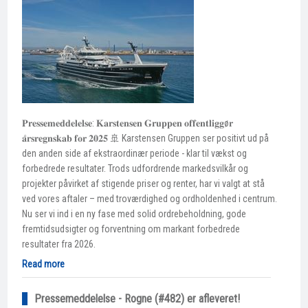
𝐏𝐫𝐞𝐬𝐬𝐞𝐦𝐞𝐝𝐝𝐞𝐥𝐞𝐥𝐬𝐞: 𝐊𝐚𝐫𝐬𝐭𝐞𝐧𝐬𝐞𝐧 𝐆𝐫𝐮𝐩𝐩𝐞𝐧 𝐨𝐟𝐟𝐞𝐧𝐭𝐥𝐢𝐠𝐠ø𝐫
𝐚̊𝐫𝐬𝐫𝐞𝐠𝐧𝐬𝐤𝐚𝐛 𝐟𝐨𝐫 𝟐𝟎𝟐𝟓 🚢 Karstensen Gruppen ser positivt ud på
den anden side af ekstraordinær periode - klar til vækst og
forbedrede resultater. Trods udfordrende markedsvilkår og
projekter påvirket af stigende priser og renter, har vi valgt at stå
ved vores aftaler – med troværdighed og ordholdenhed i centrum.
Nu ser vi ind i en ny fase med solid ordrebeholdning, gode
fremtidsudsigter og forventning om markant forbedrede
resultater fra 2026.
Read more
Pressemeddelelse - Rogne (#482) er afleveret!