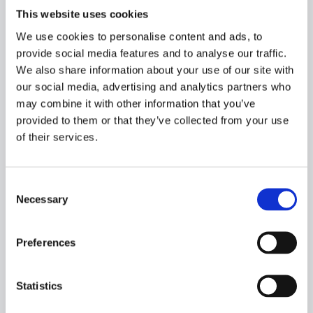
ACCOMODATION:
This website uses cookies
5 pers.​
We use cookies to personalise content and ads, to
provide social media features and to analyse our traffic.
We also share information about your use of our site with
DESIGN:
our social media, advertising and analytics partners who
Karstensens Skibsværft A/S
may combine it with other information that you’ve
provided to them or that they’ve collected from your use
of their services.
OWNERS:
Mats Johansson and Family​
Consent
HOMEPORT:
Necessary
Selection
Donsö
Preferences
DELIVERY:
Statistics
September 2020​