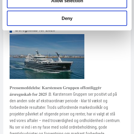
en større dansk rolle i den maritime oprustning af Søværnet.
Allow selection
Read more
Deny
Pressemeddelelse : Karstensen Gruppen offentliggør
årsregnskab for 2025
𝐏𝐫𝐞𝐬𝐬𝐞𝐦𝐞𝐝𝐝𝐞𝐥𝐞𝐥𝐬𝐞: 𝐊𝐚𝐫𝐬𝐭𝐞𝐧𝐬𝐞𝐧 𝐆𝐫𝐮𝐩𝐩𝐞𝐧 𝐨𝐟𝐟𝐞𝐧𝐭𝐥𝐢𝐠𝐠ø𝐫
𝐚̊𝐫𝐬𝐫𝐞𝐠𝐧𝐬𝐤𝐚𝐛 𝐟𝐨𝐫 𝟐𝟎𝟐𝟓 🚢 Karstensen Gruppen ser positivt ud på
den anden side af ekstraordinær periode - klar til vækst og
forbedrede resultater. Trods udfordrende markedsvilkår og
projekter påvirket af stigende priser og renter, har vi valgt at stå
ved vores aftaler – med troværdighed og ordholdenhed i centrum.
Nu ser vi ind i en ny fase med solid ordrebeholdning, gode
fremtidsudsigter og forventning om markant forbedrede