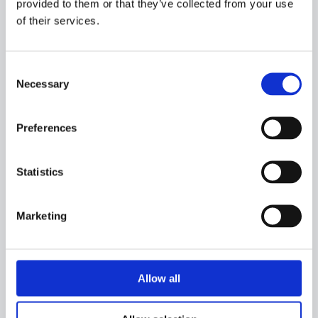
provided to them or that they’ve collected from your use
of their services.
Consent
NEWS​
Necessary
Selection
Pressemeddelelse - Orlogskibe Danmark - Kontrakt med
Søværnet
Preferences
Statistics
Marketing
Kontrakten på Søværnets fire nye havmiljø- og
minelægningsfartøjer er nu på plads. Bag ordren står Orlogsskibe
Allow all
Danmark, der består af OSK Design, Karstensens Skibsværft og
Hvide Sande Shipyard. Konsortiet ser kontrakten som starten på