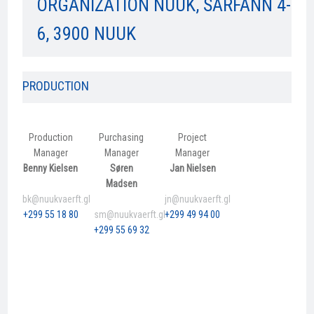
ORGANIZATION NUUK, SARFANN 4-
6, 3900 NUUK
​​PRODUCTION
Production
Purchasing
Project
Manager
Manager
Manager
Benny Kielsen
​Søren
​Jan Nielsen
Madsen
bk@nuukvaerft.gl
jn@nuukvaerft.gl
+299 55 18 80​
sm@nuukvaerft.gl
+299 49 94 00
+299 55 69 32