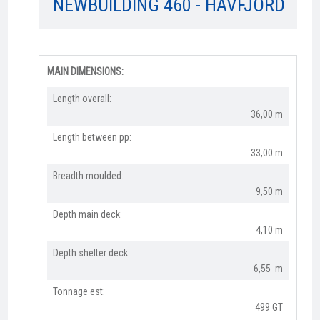
NEWBUILDING 460 - HAVFJORD
MAIN DIMENSIONS:
Length overall:​
36,00 m
Length between pp:
33,00 m
Breadth moulded:
9,50 m
Depth main deck:
4,10 m
Depth shelter deck:
6,55 m
Tonnage est:
499 GT