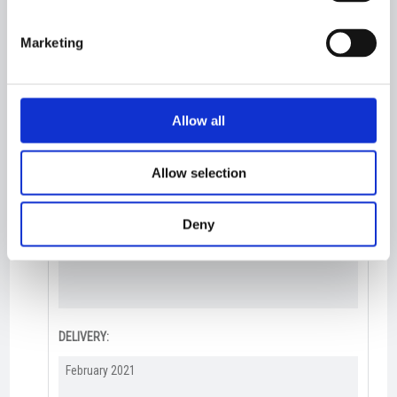
ACCOMODATION:
Marketing
DESIGN:
Allow all
Karstensens Skibsværft A/S
Allow selection
OWNERS:
Carl Aamodt & Co.​
Deny
HOMEPORT:
DELIVERY:
February 2021​