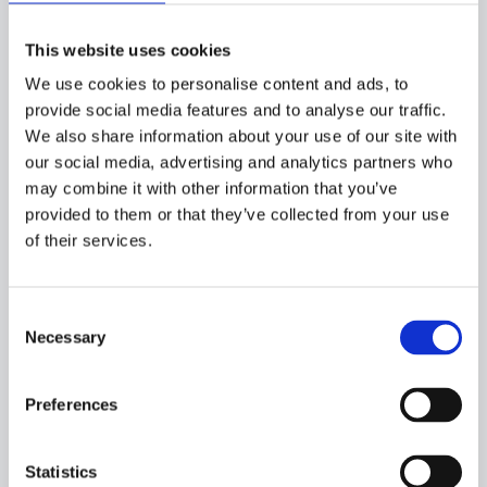
This website uses cookies
We use cookies to personalise content and ads, to
VACUUM SYSTEM:
provide social media features and to analyse our traffic.
We also share information about your use of our site with
our social media, advertising and analytics partners who
may combine it with other information that you’ve
SPEED:
provided to them or that they’ve collected from your use
RSW tanks:
of their services.
m3
Fuel oil:
m3
Consent
Necessary
Selection
Fresh water:
m3
SPEED:
Preferences
Statistics