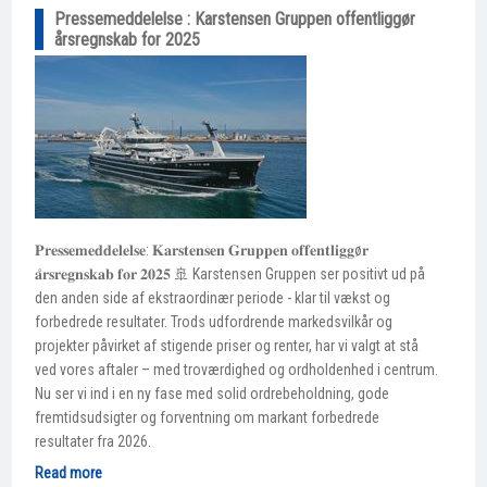
Pressemeddelelse : Karstensen Gruppen offentliggør
årsregnskab for 2025
𝐏𝐫𝐞𝐬𝐬𝐞𝐦𝐞𝐝𝐝𝐞𝐥𝐞𝐥𝐬𝐞: 𝐊𝐚𝐫𝐬𝐭𝐞𝐧𝐬𝐞𝐧 𝐆𝐫𝐮𝐩𝐩𝐞𝐧 𝐨𝐟𝐟𝐞𝐧𝐭𝐥𝐢𝐠𝐠ø𝐫
𝐚̊𝐫𝐬𝐫𝐞𝐠𝐧𝐬𝐤𝐚𝐛 𝐟𝐨𝐫 𝟐𝟎𝟐𝟓 🚢 Karstensen Gruppen ser positivt ud på
den anden side af ekstraordinær periode - klar til vækst og
forbedrede resultater. Trods udfordrende markedsvilkår og
projekter påvirket af stigende priser og renter, har vi valgt at stå
ved vores aftaler – med troværdighed og ordholdenhed i centrum.
Nu ser vi ind i en ny fase med solid ordrebeholdning, gode
fremtidsudsigter og forventning om markant forbedrede
resultater fra 2026.
Read more