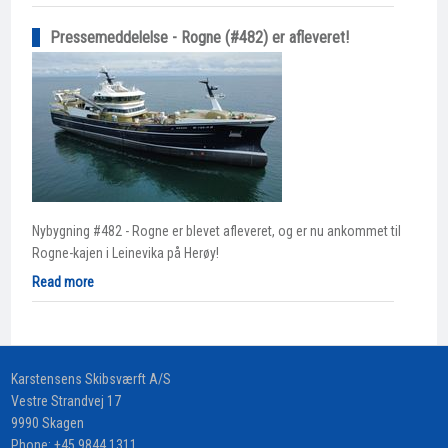
Pressemeddelelse - Rogne (#482) er afleveret!
Nybygning #482 - Rogne er blevet afleveret, og er nu ankommet til
Rogne-kajen i Leinevika på Herøy!
Read more
​Karstensens Skibsværft A/S
Vestre Strandvej 17
9990 Skagen
Phone:
+45 9844 1311