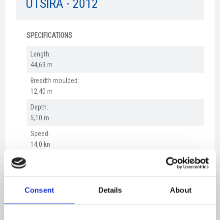
UTSIRA - 2012
SPECIFICATIONS
Length:
44,69 m
Breadth moulded:
12,40 m
Depth:
5,10 m
Speed:
14,0 kn
Capacitet
150 pass. and 25 cars.
BESKRIVELSE:
Consent
Details
About
NEWS​