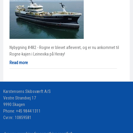
Nybygning #482 - Rogne er blevet afleveret, og er nu ankommet til
Rogne-kajen i Leinevika på Herøy!
Read more
​Karstensens Skibsværft A/S
Vestre Strandvej 17
9990 Skagen
Phone:
+45 9844 1311
Cvr.nr.: 10859581