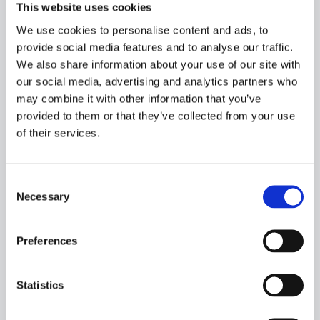
This website uses cookies
Pressemeddelelse - Orlogskibe Danmark - Kontrakt med
Søværnet
We use cookies to personalise content and ads, to
provide social media features and to analyse our traffic.
We also share information about your use of our site with
our social media, advertising and analytics partners who
may combine it with other information that you’ve
provided to them or that they’ve collected from your use
of their services.
Kontrakten på Søværnets fire nye havmiljø- og
minelægningsfartøjer er nu på plads. Bag ordren står Orlogsskibe
Consent
Danmark, der består af OSK Design, Karstensens Skibsværft og
Necessary
Selection
Hvide Sande Shipyard. Konsortiet ser kontrakten som starten på
en større dansk rolle i den maritime oprustning af Søværnet.
Preferences
Read more
Pressemeddelelse : Karstensen Gruppen offentliggør
Statistics
årsregnskab for 2025