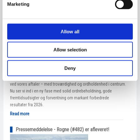
Marketing
Allow all
Allow selection
𝐏𝐫𝐞𝐬𝐬𝐞𝐦𝐞𝐝𝐝𝐞𝐥𝐞𝐥𝐬𝐞: 𝐊𝐚𝐫𝐬𝐭𝐞𝐧𝐬𝐞𝐧 𝐆𝐫𝐮𝐩𝐩𝐞𝐧 𝐨𝐟𝐟𝐞𝐧𝐭𝐥𝐢𝐠𝐠ø𝐫
𝐚̊𝐫𝐬𝐫𝐞𝐠𝐧𝐬𝐤𝐚𝐛 𝐟𝐨𝐫 𝟐𝟎𝟐𝟓 🚢 Karstensen Gruppen ser positivt ud på
den anden side af ekstraordinær periode - klar til vækst og
Deny
forbedrede resultater. Trods udfordrende markedsvilkår og
projekter påvirket af stigende priser og renter, har vi valgt at stå
ved vores aftaler – med troværdighed og ordholdenhed i centrum.
Nu ser vi ind i en ny fase med solid ordrebeholdning, gode
fremtidsudsigter og forventning om markant forbedrede
resultater fra 2026.
Read more
Pressemeddelelse - Rogne (#482) er afleveret!