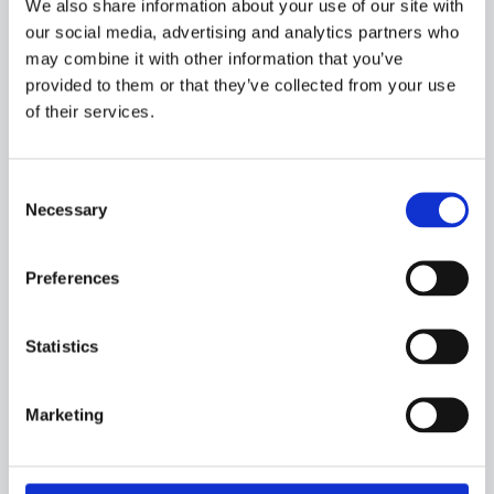
We also share information about your use of our site with
our social media, advertising and analytics partners who
may combine it with other information that you’ve
Kontrakten på Søværnets fire nye havmiljø- og
provided to them or that they’ve collected from your use
minelægningsfartøjer er nu på plads. Bag ordren står Orlogsskibe
of their services.
Danmark, der består af OSK Design, Karstensens Skibsværft og
Hvide Sande Shipyard. Konsortiet ser kontrakten som starten på
en større dansk rolle i den maritime oprustning af Søværnet.
Consent
Read more
Necessary
Selection
Pressemeddelelse : Karstensen Gruppen offentliggør
årsregnskab for 2025
Preferences
Statistics
Marketing
𝐏𝐫𝐞𝐬𝐬𝐞𝐦𝐞𝐝𝐝𝐞𝐥𝐞𝐥𝐬𝐞: 𝐊𝐚𝐫𝐬𝐭𝐞𝐧𝐬𝐞𝐧 𝐆𝐫𝐮𝐩𝐩𝐞𝐧 𝐨𝐟𝐟𝐞𝐧𝐭𝐥𝐢𝐠𝐠ø𝐫