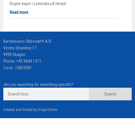
Rogne-kajen i Leinevika på Herøy!
Read more
​Karstensens Skibsværft A/S
Vestre Strandvej 17
9990 Skagen
Phone:
+45 9844 1311
Cvr.nr.: 10859581
Are you searching for something specific?
Created and hosted by Group Online