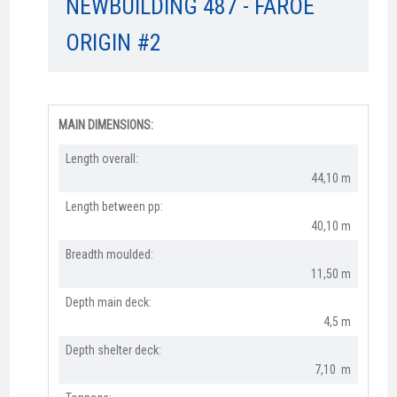
NEWBUILDING 487 - FAROE
ORIGIN #2
MAIN DIMENSIONS:
Length overall:​
44,10 m
Length between pp:
40,10 m
Breadth moulded:
11,50 m
Depth main deck:
4,5 m
Depth shelter deck:
7,10 m