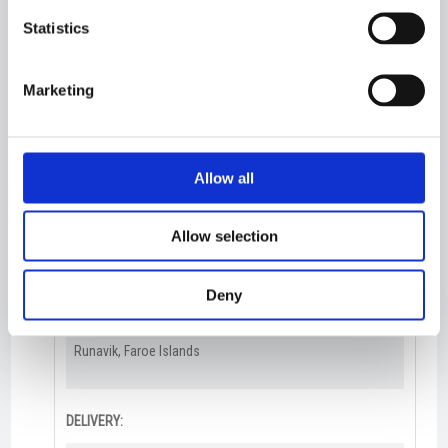
Statistics
ACCOMODATION:
13​
Marketing
DESIGN:
Allow all
Karstensens Skibsværft A/S
Allow selection
OWNERS:
​Faroe Origin P/F
Deny
HOMEPORT:
Runavik, Faroe Islands​
DELIVERY: