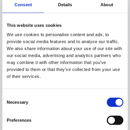
Consent
Details
About
RSW-PLANT
This website uses cookies
We use cookies to personalise content and ads, to
VACUUM SYSTEM:
provide social media features and to analyse our traffic.
We also share information about your use of our site with
our social media, advertising and analytics partners who
may combine it with other information that you’ve
CAPACITIES:
provided to them or that they’ve collected from your use
RSW tanks:
of their services.
m3
Fuel oil:
m3
Consent
Necessary
Selection
Fresh water:
m3
SPEED:
Preferences
12,5 kn​