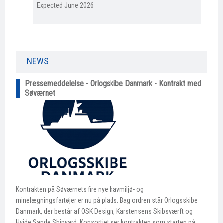
Expected June 2026​
NEWS​
Pressemeddelelse - Orlogskibe Danmark - Kontrakt med
Søværnet
Kontrakten på Søværnets fire nye havmiljø- og
minelægningsfartøjer er nu på plads. Bag ordren står Orlogsskibe
Danmark, der består af OSK Design, Karstensens Skibsværft og
Hvide Sande Shipyard. Konsortiet ser kontrakten som starten på