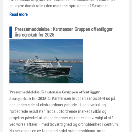
en større dansk rolle i den maritime oprustning af Søværnet.
Read more
Pressemeddelelse : Karstensen Gruppen offentliggør
årsregnskab for 2025
𝐏𝐫𝐞𝐬𝐬𝐞𝐦𝐞𝐝𝐝𝐞𝐥𝐞𝐥𝐬𝐞: 𝐊𝐚𝐫𝐬𝐭𝐞𝐧𝐬𝐞𝐧 𝐆𝐫𝐮𝐩𝐩𝐞𝐧 𝐨𝐟𝐟𝐞𝐧𝐭𝐥𝐢𝐠𝐠ø𝐫
𝐚̊𝐫𝐬𝐫𝐞𝐠𝐧𝐬𝐤𝐚𝐛 𝐟𝐨𝐫 𝟐𝟎𝟐𝟓 🚢 Karstensen Gruppen ser positivt ud på
den anden side af ekstraordinær periode - klar til vækst og
forbedrede resultater. Trods udfordrende markedsvilkår og
projekter påvirket af stigende priser og renter, har vi valgt at stå
ved vores aftaler – med troværdighed og ordholdenhed i centrum.
Nu ser vi ind i en ny fase med solid ordrebeholdning, gode