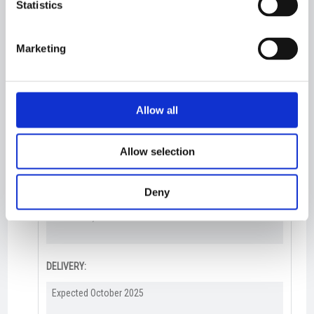
Statistics
ACCOMODATION:
10​
Marketing
DESIGN:
Karstensens Skibsværft A/S
Allow all
OWNERS:
Allow selection
Lunar Fishing Company Limited
Deny
HOMEPORT:
Peterhead, Scotland​​
DELIVERY:
Expected October 2025​