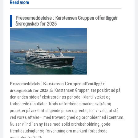
Read more
Pressemeddelelse : Karstensen Gruppen offentliggør
årsregnskab for 2025
𝐏𝐫𝐞𝐬𝐬𝐞𝐦𝐞𝐝𝐝𝐞𝐥𝐞𝐥𝐬𝐞: 𝐊𝐚𝐫𝐬𝐭𝐞𝐧𝐬𝐞𝐧 𝐆𝐫𝐮𝐩𝐩𝐞𝐧 𝐨𝐟𝐟𝐞𝐧𝐭𝐥𝐢𝐠𝐠ø𝐫
𝐚̊𝐫𝐬𝐫𝐞𝐠𝐧𝐬𝐤𝐚𝐛 𝐟𝐨𝐫 𝟐𝟎𝟐𝟓 🚢 Karstensen Gruppen ser positivt ud på
den anden side af ekstraordinær periode - klar til vækst og
forbedrede resultater. Trods udfordrende markedsvilkår og
projekter påvirket af stigende priser og renter, har vi valgt at stå
ved vores aftaler – med troværdighed og ordholdenhed i centrum.
Nu ser vi ind i en ny fase med solid ordrebeholdning, gode
fremtidsudsigter og forventning om markant forbedrede
resultater fra 2026.