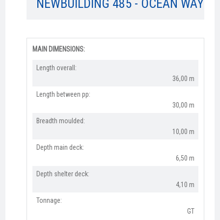
NEWBUILDING 485 - OCEAN WAY
MAIN DIMENSIONS:
Length overall:​
36,00 m
Length between pp:
30,00 m
Breadth moulded:
10,00 m
Depth main deck:
6,50 m
Depth shelter deck:
4,10 m
Tonnage:
GT