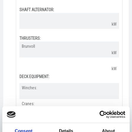
SHAFT ALTERNATOR:
kW
THRUSTERS:
Brunvoll
kW
kW
DECK EQUIPMENT:
Winches:
Cranes:
Consent
Details
About
RSW-PLANT