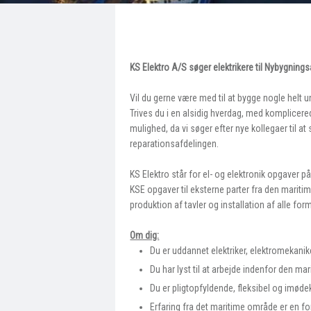
11.
KS Elektro A/S søger elektrikere til Nybygning
Vil du gerne være med til at bygge nogle helt 
Trives du i en alsidig hverdag, med komplice
mulighed, da vi søger efter nye kollegaer til a
reparationsafdelingen.
KS Elektro står for el- og elektronik opgaver 
KSE opgaver til eksterne parter fra den maritim
produktion af tavler og installation af alle f
Om dig:
Du er uddannet elektriker, elektromekaniker
Du har lyst til at arbejde indenfor den ma
​Du er pligtopfyldende, fleksibel og im
​​Erfaring fra det maritime område er en fo