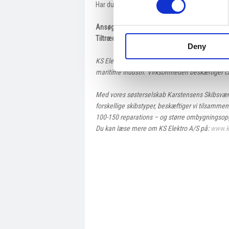
Har du spørgsmål til jobbet, er du velkommen t
​Ansøgning sendes til:
job@kselektro.dk
– vi be
Tiltrædelse:
Snarest muligt – eller efter aftale.
Deny
KS Elektro A/S er et ungt firma, der har stor erf
maritime industri. Virksomheden beskæftiger c
Med vores søsterselskab Karstensens Skibsværft
forskellige skibstyper, beskæftiger vi tilsamm
100-150 reparations – og større ombygningsop
Du kan læse mere om KS Elektro A/S på:
www.k