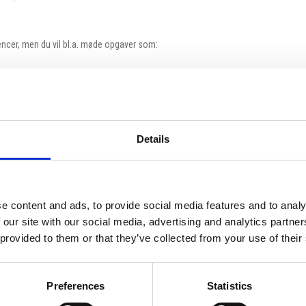
ncer, men du vil bl.a. møde opgaver som:
e projekter på værftet
Details
ssikring.
 hvor sikkerhed og et godt arbejdsmiljø er topprioriteter.
e content and ads, to provide social media features and to analy
ciale arrangementer.
 our site with our social media, advertising and analytics partn
 provided to them or that they’ve collected from your use of their
ationalt team, hvor vi sætter kvalitet i højsædet - så skal du sende din ansøgning
lder til samtaler løbende.
Preferences
Statistics