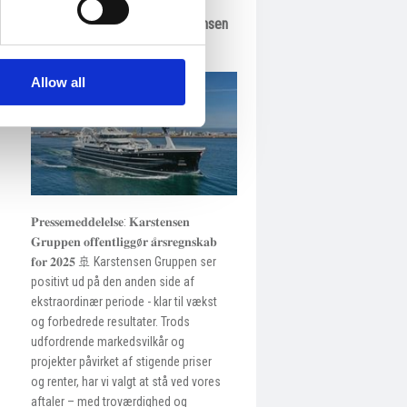
Pressemeddelelse : Karstensen
Gruppen offentliggør
årsregnskab for 2025
Allow all
𝐏𝐫𝐞𝐬𝐬𝐞𝐦𝐞𝐝𝐝𝐞𝐥𝐞𝐥𝐬𝐞: 𝐊𝐚𝐫𝐬𝐭𝐞𝐧𝐬𝐞𝐧
𝐆𝐫𝐮𝐩𝐩𝐞𝐧 𝐨𝐟𝐟𝐞𝐧𝐭𝐥𝐢𝐠𝐠ø𝐫 𝐚̊𝐫𝐬𝐫𝐞𝐠𝐧𝐬𝐤𝐚𝐛
𝐟𝐨𝐫 𝟐𝟎𝟐𝟓 🚢 Karstensen Gruppen ser
positivt ud på den anden side af
ekstraordinær periode - klar til vækst
og forbedrede resultater. Trods
udfordrende markedsvilkår og
projekter påvirket af stigende priser
og renter, har vi valgt at stå ved vores
aftaler – med troværdighed og