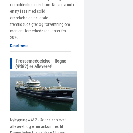
ordholdenhed i centrum. Nu ser vi ind i
en ny fase med solid
ordrebeholdning, gode
fremtidsudsigter og forventning om
markant forbedrede resultater fra
2026.
Read more
Pressemeddelelse - Rogne
(#482) er afleveret!
Nybygning #482 - Rogne er blevet
afleveret, og er nu ankommet til
Rogne-kajen i Leinevika på Herøy!