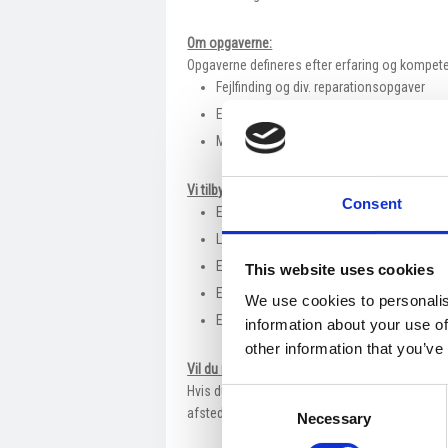
Om opgaverne:
Opgaverne defineres efter erfaring og kompete
​Fejlfinding og div. reparationsopgaver
Elektrisk arbejde ombord på de forskellig
Meggertest
Vi tilbyder:
Consent
En fast stilling på fuldtid.
Løn efter kvalifikationer.
En attraktiv pensionsordning og sundhed
This website uses cookies
En anderledes og spændende arbejdsplads,
We use cookies to personalis
Et stærkt socialt fællesskab og sjove so
information about your use of
other information that you’ve
Vil du med ombord?​
Hvis du har lyst til at blive en del af et intern
Consent
afsted nu. Vi behandler ansøgningerne og indka
Necessary
Selection