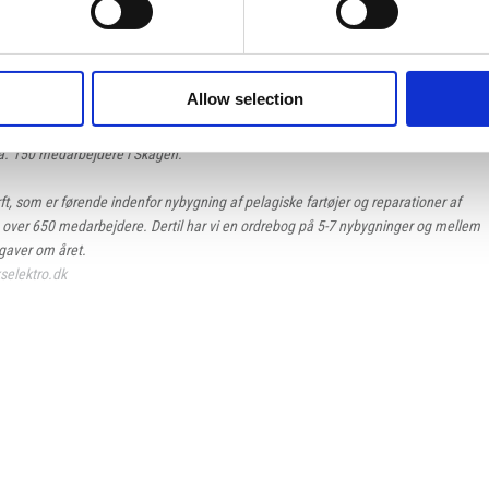
il at kontakte René Hansen (produktionschef) på tlf. (+45) 26 87 44 33.
handler ansøgninger løbende.
Allow selection
aring og stærke kompetencer indenfor levering af el- og elektronik løsninger til den
a. 150 medarbejdere i Skagen.
, som er førende indenfor nybygning af pelagiske fartøjer og reparationer af
en over 650 medarbejdere. Dertil har vi en ordrebog på 5-7 nybygninger og mellem
gaver om året.
selektro.dk