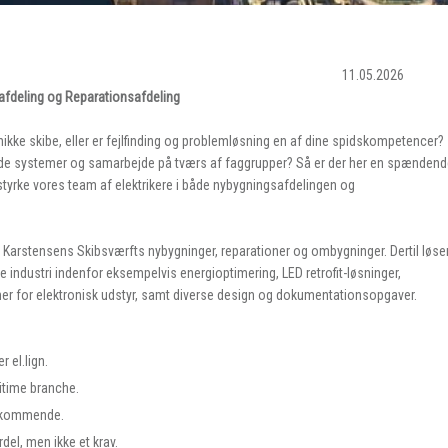
05.2026
safdeling og Reparationsafdeling
​​
unikke skibe, eller er fejlfinding og problemløsning en af dine spidskompetencer?
rede systemer og samarbejde på tværs af faggrupper? Så er der her en spænden
t styrke vores team af elektrikere i både nybygningsafdelingen og
på Karstensens Skibsværfts nybygninger, reparationer og ombygninger. Dertil løse
e industri indenfor eksempelvis energioptimering, LED retrofit-løsninger,
ormer for elektronisk udstyr, samt diverse design og dokumentationsopgaver.
 el.lign.
ritime branche.
ødekommende.
rdel, men ikke et krav.